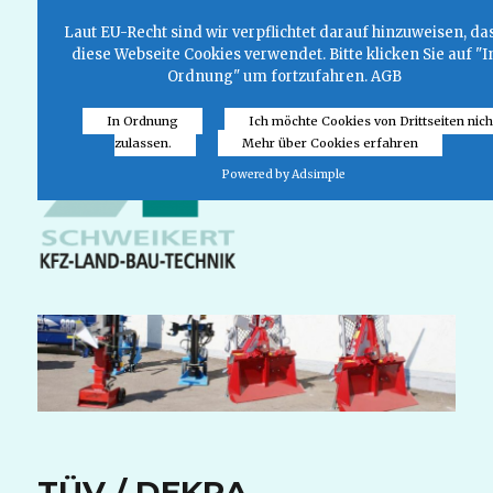
Laut EU-Recht sind wir verpflichtet darauf hinzuweisen, da
diese Webseite Cookies verwendet. Bitte klicken Sie auf "I
Ordnung" um fortzufahren.
AGB
In Ordnung
Ich möchte Cookies von Drittseiten nich
zulassen.
Mehr über Cookies erfahren
MENÜ
Powered by Adsimple
TÜV / DEKRA